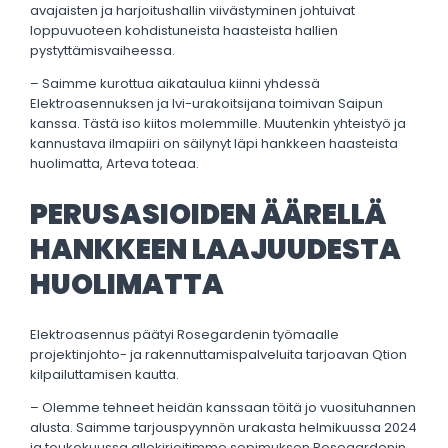
avajaisten ja harjoitushallin viivästyminen johtuivat
loppuvuoteen kohdistuneista haasteista hallien
pystyttämisvaiheessa.
– Saimme kurottua aikataulua kiinni yhdessä
Elektroasennuksen ja lvi-urakoitsijana toimivan Saipun
kanssa. Tästä iso kiitos molemmille. Muutenkin yhteistyö ja
kannustava ilmapiiri on säilynyt läpi hankkeen haasteista
huolimatta, Arteva toteaa.
PERUSASIOIDEN ÄÄRELLÄ
HANKKEEN LAAJUUDESTA
HUOLIMATTA
Elektroasennus päätyi Rosegardenin työmaalle
projektinjohto- ja rakennuttamispalveluita tarjoavan Qtion
kilpailuttamisen kautta.
– Olemme tehneet heidän kanssaan töitä jo vuosituhannen
alusta. Saimme tarjouspyynnön urakasta helmikuussa 2024
ja toukokuussa allekirjoitimme sopimuksen Rosegardenin