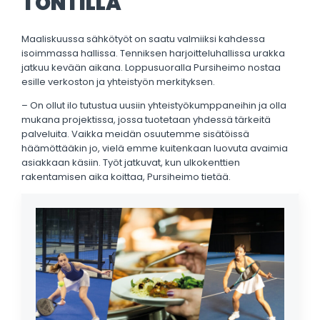
TONTILLA
Maaliskuussa sähkötyöt on saatu valmiiksi kahdessa
isoimmassa hallissa. Tenniksen harjoitteluhallissa urakka
jatkuu kevään aikana. Loppusuoralla Pursiheimo nostaa
esille verkoston ja yhteistyön merkityksen.
– On ollut ilo tutustua uusiin yhteistyökumppaneihin ja olla
mukana projektissa, jossa tuotetaan yhdessä tärkeitä
palveluita. Vaikka meidän osuutemme sisätöissä
häämöttääkin jo, vielä emme kuitenkaan luovuta avaimia
asiakkaan käsiin. Työt jatkuvat, kun ulkokenttien
rakentamisen aika koittaa, Pursiheimo tietää.