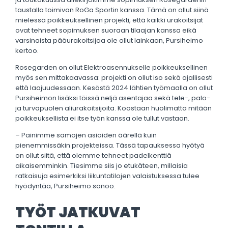
taustalla toimivan RoGa Sportin kanssa. Tämä on ollut siinä
mielessä poikkeuksellinen projekti, että kaikki urakoitsijat
ovat tehneet sopimuksen suoraan tilaajan kanssa eikä
varsinaista pääurakoitsijaa ole ollut lainkaan, Pursiheimo
kertoo.
Rosegarden on ollut Elektroasennukselle poikkeuksellinen
myös sen mittakaavassa: projekti on ollut iso sekä ajallisesti
että laajuudessaan. Kesästä 2024 lähtien työmaalla on ollut
Pursiheimon lisäksi töissä neljä asentajaa sekä tele-, palo-
ja turvapuolen aliurakoitsijoita. Koostaan huolimatta mitään
poikkeuksellista ei itse työn kanssa ole tullut vastaan.
– Painimme samojen asioiden äärellä kuin
pienemmissäkin projekteissa. Tässä tapauksessa hyötyä
on ollut siitä, että olemme tehneet padelkenttiä
aikaisemminkin. Tiesimme siis jo etukäteen, millaisia
ratkaisuja esimerkiksi liikuntatilojen valaistuksessa tulee
hyödyntää, Pursiheimo sanoo.
TYÖT JATKUVAT