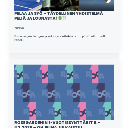
PELAA JA SYÖ – TÄYDELLINEN YHDISTELMÄ
PELIÄ JA LOUNASTA!
7.8.2026
Kokoa neljän hengen porukka ja viettäkää rento päivähetki meillä!
Padel…
ROSEGARDENIN 1-VUOTISSYNTTÄRIT 6.–
8.3.2026 – OHJELMA JULKAISTU!